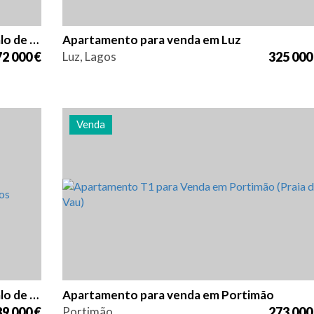
Apartamento para venda em São Gonçalo de Lagos
Apartamento para venda em Luz
2 000 €
Luz, Lagos
325 000
Venda
ia
Quarto (s)
Área
Referência
1
65 m2
2885
Apartamento para venda em São Gonçalo de Lagos
Apartamento para venda em Portimão
9 000 €
Portimão
273 000