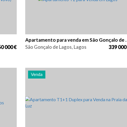
Apartamento para vend
0 000 €
São Gonçalo de Lagos, Lagos
339 000
Venda
ia
Quarto (s)
Área
Referência
2
115 m2
2903