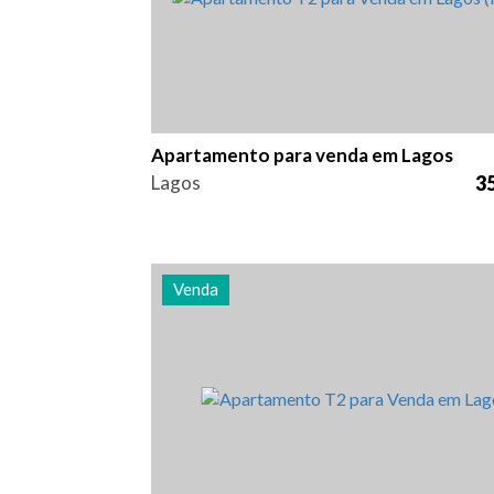
Apartamento para venda em Lagos
Lagos
35
Venda
Quarto (s)
Área
Referênc
2
90 m2
2922