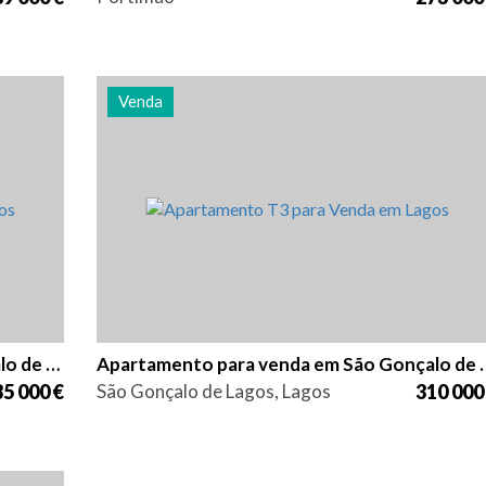
Venda
ia
Quarto (s)
Área
Referência
3
98 m2
2803
Apartamento para venda em São Gonçalo de Lagos
Apartamento para vend
5 000 €
São Gonçalo de Lagos, Lagos
310 000