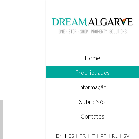
Home
Propriedades
Informação
Sobre Nós
Contatos
EN
ES
FR
IT
PT
RU
SV