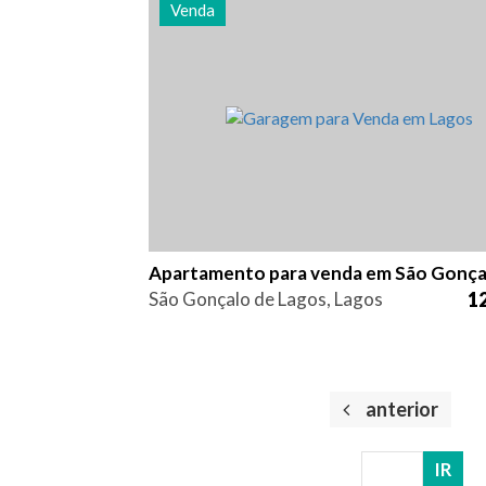
Venda
Área
Referência
70 m2
2780
São Gonçalo de Lagos, Lagos
12
anterior