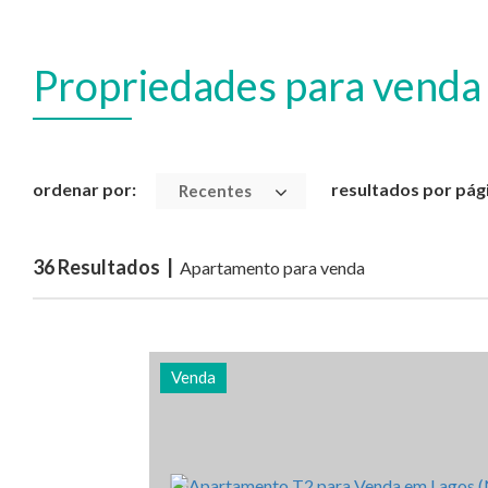
Propriedades para venda
ordenar por:
resultados por pág
Recentes
36 Resultados |
Apartamento para venda
Venda
Quarto (s)
Área
Referên
2
114 m2
2932