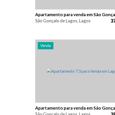
São Gonçalo de Lagos, Lagos
37
Venda
Quarto (s)
Área
Referênc
3
90 m2
2898
São Gonçalo de Lagos, Lagos
28