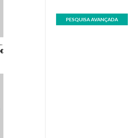
PESQUISA AVANÇADA
a em São Gonçalo de Lagos
 €