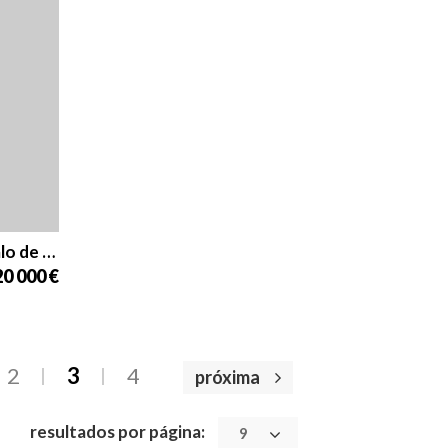
Apartamento para venda em São Gonçalo de Lagos
0 000 €
2
3
4
próxima
resultados por página:
9