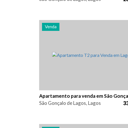
Venda
Quarto (s)
Área
Referênc
2
84 m2
2870
São Gonçalo de Lagos, Lagos
33