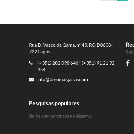
Red
Rua D. Vasco da Gama, nº 49, RC-D8600-
722 Lagos
Soc
(+351) 282 098 646
| (+351) 91 21 92
354
info@dreamalgarve.com
Pesquisas populares
Belos apartamentos no Algarve