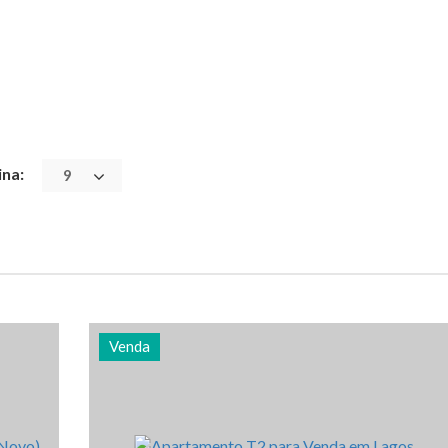
ina:
9
Venda
cia
Quarto (s)
Área
Referência
2
82 m2
2929