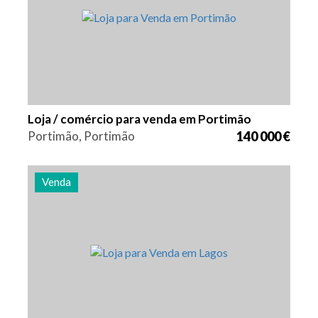
Loja / comércio para venda em Portimão
Portimão, Portimão
140 000 €
Venda
Área
Referência
103 m2
2853