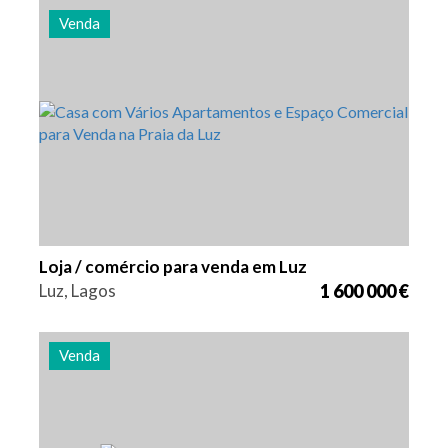
Venda
Quarto (s)
Área
Referência
6
490 m2
2814
Loja / comércio para venda em Luz
Luz, Lagos
1 600 000 €
Venda
Área
Referência
338 m2
2791