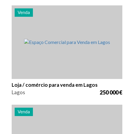
Venda
Área
Referência
58 m2
2985
Loja / comércio para venda em Lagos
Lagos
250 000 €
Venda
Área
Referência
45 m2
2851