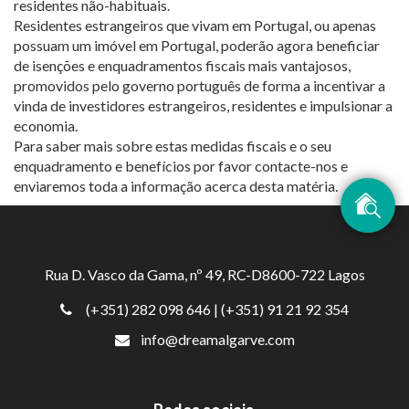
residentes não-habituais.
Residentes estrangeiros que vivam em Portugal, ou apenas
possuam um imóvel em Portugal, poderão agora beneficiar
de isenções e enquadramentos fiscais mais vantajosos,
promovidos pelo governo português de forma a incentivar a
vinda de investidores estrangeiros, residentes e impulsionar a
economia.
Para saber mais sobre estas medidas fiscais e o seu
enquadramento e benefícios por favor contacte-nos e
enviaremos toda a informação acerca desta matéria.
Rua D. Vasco da Gama, nº 49, RC-D8600-722 Lagos
(+351) 282 098 646
| (+351) 91 21 92 354
info@dreamalgarve.com