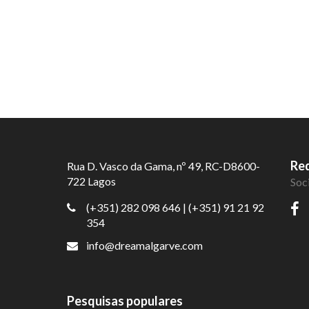
Red
Rua D. Vasco da Gama, nº 49, RC-D8600-
722 Lagos
Soc
(+351) 282 098 646
| (+351) 91 21 92
354
info@dreamalgarve.com
Pesquisas populares