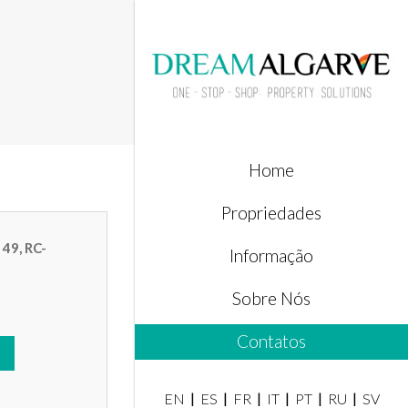
Home
Propriedades
 49, RC-
Informação
Sobre Nós
Contatos
EN
ES
FR
IT
PT
RU
SV