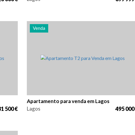
Venda
ia
Quarto (s)
Área
Referência
2
94 m2
2972
Apartamento para venda em Lagos
1 500 €
Lagos
495 000