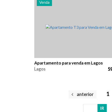
Venda
Quarto (s)
Área
Referên
3
130 m2
2939
Apartamento para venda em Lagos
Lagos
59
1
anterior