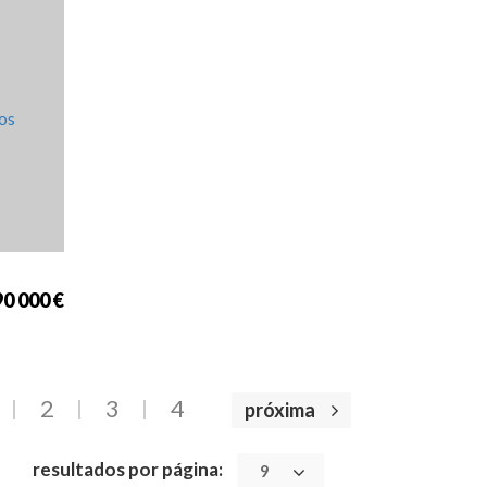
cia
0 000 €
2
3
4
próxima
resultados por página:
9