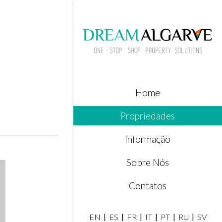
Home
Propriedades
Informação
Sobre Nós
Contatos
EN
ES
FR
IT
PT
RU
SV