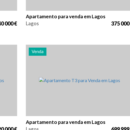
Apartamento para venda em Lagos
0 000 €
Lagos
375 000
Venda
cia
Quarto (s)
Área
Referência
3
163 m2
2989
Apartamento para venda em Lagos
0 000 €
Lagos
699 999