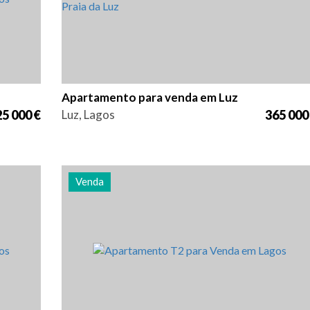
Apartamento para venda em Luz
5 000 €
Luz, Lagos
365 000
Venda
cia
Quarto (s)
Área
Referência
2
85 m2
2999