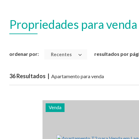
Propriedades para venda
ordenar por:
resultados por pág
Recentes
36 Resultados |
Apartamento para venda
Venda
Quarto (s)
Área
Referênc
2
80 m2
3013