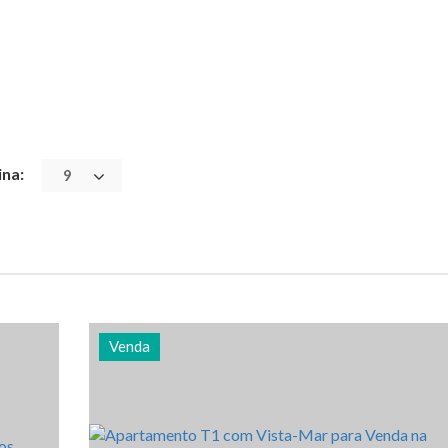
ina:
9
Venda
ia
Quarto (s)
Área
Referência
1
64 m2
3012