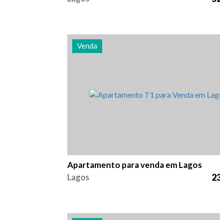
Venda
Quarto (s)
Área
Referênc
1
74 m2
2974
Apartamento para venda em Lagos
Lagos
23