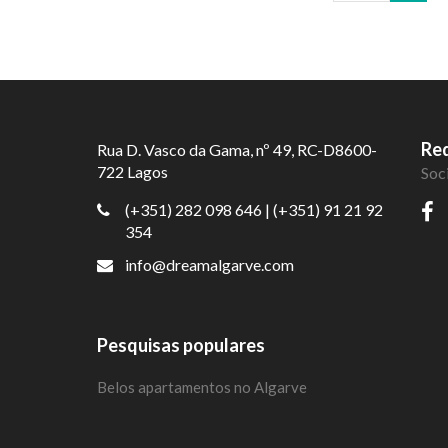
Red
Rua D. Vasco da Gama, nº 49, RC-D8600-
722 Lagos
Soc
(+351) 282 098 646
| (+351) 91 21 92
354
info@dreamalgarve.com
Pesquisas populares
Belos apartamentos no Algarve