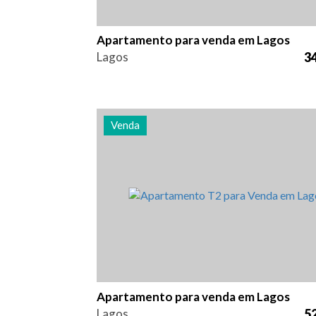
Apartamento para venda em Lagos
Lagos
34
Venda
Quarto (s)
Área
Referên
2
131 m2
2991
Apartamento para venda em Lagos
Lagos
52