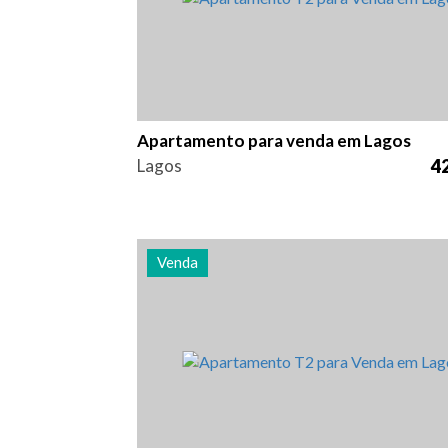
Apartamento para venda em Lagos
Lagos
42
Venda
Quarto (s)
Área
Referên
2
104 m2
3007