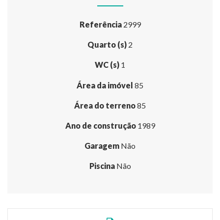
Referência
2999
Quarto (s)
2
WC (s)
1
Área da imóvel
85
Área do terreno
85
Ano de construção
1989
Garagem
Não
Piscina
Não